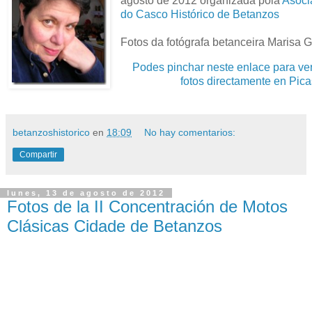
agosto de 2012 organizada pola
Asoci
do Casco Histórico de Betanzos
Fotos da fotógrafa betanceira Marisa 
Podes pinchar neste enlace para ve
fotos directamente en Pic
betanzoshistorico
en
18:09
No hay comentarios:
Compartir
lunes, 13 de agosto de 2012
Fotos de la II Concentración de Motos
Clásicas Cidade de Betanzos