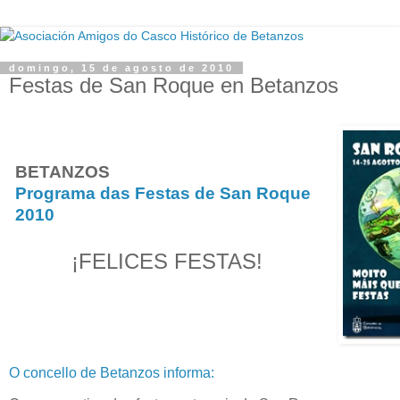
domingo, 15 de agosto de 2010
Festas de San Roque en Betanzos
BETANZOS
Programa das Festas de San Roque
2010
¡FELICES FESTAS!
O concello de Betanzos informa: