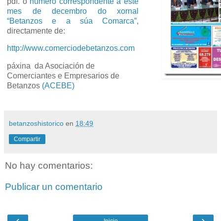
pdf. o
número correspondente a este
mes de decembro do xornal
“Betanzos e a súa Comarca”,
directamente de:
http://www.comerciodebetanzos.com
páxina da Asociación de
Comerciantes e Empresarios de
Betanzos
(ACEBE)
betanzoshistorico
en
18:49
Compartir
No hay comentarios:
Publicar un comentario
‹
›
Inicio