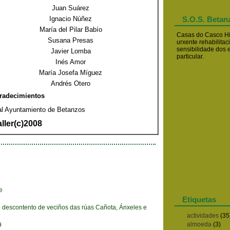
Juan Suárez
Ignacio Núñez
S.O.S. Betan
María del Pilar Babío
Casas do Casco Hi
Susana Presas
urxente rehabilitac
sensibilidade dos 
Javier Lomba
particular.
Inés Amor
María Josefa Míguez
Andrés Otero
radecimientos
 al Ayuntamiento de Betanzos
aller(c)2008
e
Etiquetas
o descontento de veciños das rúas Cañota, Ánxeles e
actividades
(35
almoeda
(3)
9