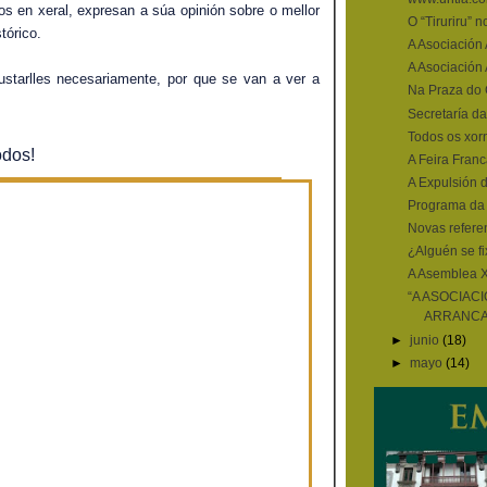
s en xeral, expresan a súa opinión sobre o mellor
O “Tiruriru” 
tórico.
A Asociación 
A Asociación 
starlles necesariamente, por que se van a ver a
Na Praza do C
Secretaría da
Todos os xorn
odos!
A Feira Franc
A Expulsión d
Programa da 
Novas refere
¿Alguén se f
A Asemblea X
“A ASOCIAC
ARRANCA 
►
junio
(18)
►
mayo
(14)