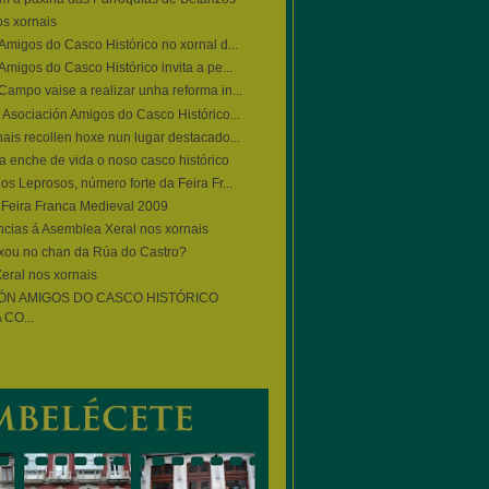
nos xornais
Amigos do Casco Histórico no xornal d...
Amigos do Casco Histórico invita a pe...
ampo vaise a realizar unha reforma in...
 Asociación Amigos do Casco Histórico...
ais recollen hoxe nun lugar destacado...
a enche de vida o noso casco histórico
os Leprosos, número forte da Feira Fr...
Feira Franca Medieval 2009
ncias á Asemblea Xeral nos xornais
ixou no chan da Rúa do Castro?
eral nos xornais
IÓN AMIGOS DO CASCO HISTÓRICO
CO...