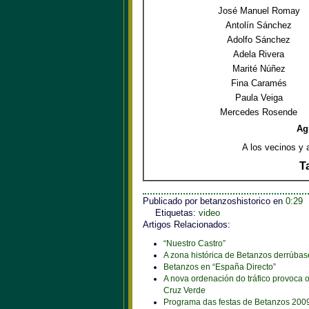
José Manuel Romay
Antolín Sánchez
Adolfo Sánchez
Adela Rivera
Marité Núñez
Fina Caramés
Paula Veiga
Mercedes Rosende
Ag
A los vecinos y
T
Publicado por betanzoshistorico
en
0:29
Etiquetas:
video
Artigos Relacionados:
“Nuestro Castro”
A zona histórica de Betanzos derrúbas
Betanzos en “España Directo”
A nova ordenación do tráfico provoca 
Cruz Verde
Programa das festas de Betanzos 200