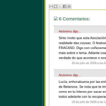
6 Comentarios:
Anónimo dijo...
Sinto moito que esta Asociación
realidade das cousas. O festiv
FRACASO. Digo con coñecement
mais sobre o tema. Adiante coa
verdade do que acontece o nos
28 de julio de 2009 a las 9
Anónimo dijo...
Lucía, enhorabuena por las entr
de Betanzos. Se nota que te imp
como en tu interes por sacar en
todos adelante con la recupera
28 de julio de 2009 a las 