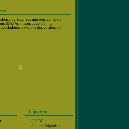
zos
stórico de Betanzos que precisan unha
ión. ¡Ollo! As imaxes poden ferir a
espectadores en xeral e dos veciños en
Ligazóns
)
ACEBE
Anuario Brigantino