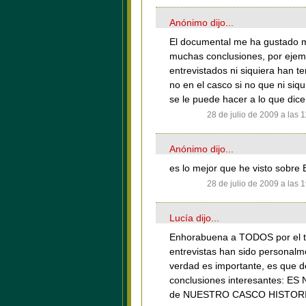
Anónimo dijo...
El documental me ha gustado m
muchas conclusiones, por ejemp
entrevistados ni siquiera han te
no en el casco si no que ni siq
se le puede hacer a lo que dicen
28 de julio de 2009 a las 
Anónimo dijo...
es lo mejor que he visto sobre 
28 de julio de 2009 a las 
Lucía dijo...
Enhorabuena a TODOS por el tr
entrevistas han sido personalm
verdad es importante, es que 
conclusiones interesantes: 
de NUESTRO CASCO HISTORIC