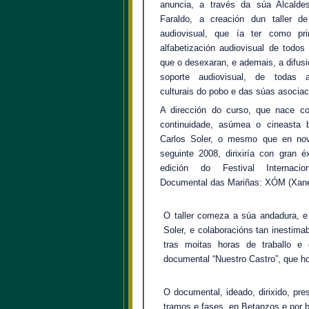
anuncia, a través da súa Alcald
Faraldo, a creación dun taller d
audiovisual, que ía ter como pri
alfabetización audiovisual de todos
que o desexaran, e ademais, a difusi
soporte audiovisual, de todas a
culturais do pobo e das súas asociac
A dirección do curso, que nace c
continuidade, asúmea o cineasta b
Carlos Soler, o mesmo que en no
seguinte 2008, dirixiría con gran éx
edición do Festival Internaci
Documental das Mariñas: XÓM (Xane
O taller comeza a súa andadura, e 
Soler, e colaboracións tan inestim
tras moitas horas de traballo e
documental “Nuestro Castro”, que 
O documental, ideado, dirixido, pre
tramos e fases, en Betanzos e por 