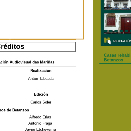
réditos
Casas rehabi
Betanzos
ación Audiovisual das Mariñas
Realización
Antón Taboada
Edición
Carlos Soler
nos de Betanzos
Alfredo Erias
Antonio Fraga
Javier Etcheverría