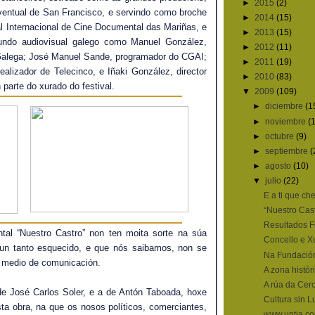
►
2015
(2)
ventual de San Francisco, e servindo como broche
►
2014
(15)
val Internacional de Cine Documental das Mariñas, e
►
2013
(15)
undo audiovisual galego como Manuel González,
►
2012
(11)
 Galega; José Manuel Sande, programador do CGAI;
►
2011
(19)
ealizador de Telecinco, e Iñaki González, director
►
2010
(83)
parte do xurado do festival.
▼
2009
(109)
►
diciembre
(1
►
noviembre
(
►
octubre
(9)
►
septiembre
(
►
agosto
(10)
▼
julio
(22)
E a ti que ch
“Nuestro Cas
Resultados F
al “Nuestro Castro” non ten moita sorte na súa
Concello e X
 un tanto esquecido, e que nós saibamos, non se
Na Fundación
ún medio de comunicación.
A zona histó
A rúa da Cer
de José Carlos Soler, e a de Antón Taboada, hoxe
Cultura sin L
a obra, na que os nosos políticos, comerciantes,
www.untia.co