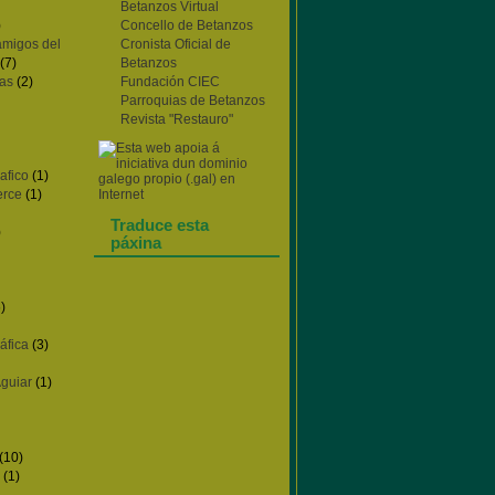
Betanzos Virtual
)
Concello de Betanzos
amigos del
Cronista Oficial de
(7)
Betanzos
as
(2)
Fundación CIEC
Parroquias de Betanzos
Revista "Restauro"
afico
(1)
erce
(1)
Traduce esta
)
páxina
)
áfica
(3)
Aguiar
(1)
(10)
(1)