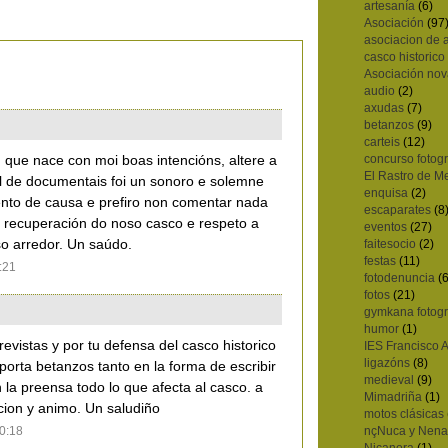
artesanía
(6)
Asociación
(97
asociacion de 
casco historico
Asociación nov
audio
(2)
axudas
(7)
betanzos
(9)
carteis
(12)
concurso fotogr
 que nace con moi boas intencións, altere a
El Rastro de M
al de documentais foi un sonoro e solemne
enquisa
(2)
o de causa e prefiro non comentar nada
escaparates
(8
 recuperación do noso casco e respeto a
eventos
(27)
faitesocio
(2)
o arredor. Un saúdo.
festas
(11)
:21
fotodenuncia
(6
fotos
(21)
gymkana fotogr
humor
(1)
evistas y por tu defensa del casco historico
IES Francisco 
ligazóns
(8)
orta betanzos tanto en la forma de escribir
medieval
(9)
 la preensa todo lo que afecta al casco. a
Mimadriña
(1)
cion y animo. Un saludiño
motos clásicas
nçNuca y Nena
10:18
Nicanora
(1)