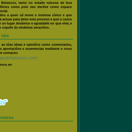
e Betanzos, tanto no estado ruinoso de boa
ificios como polo seu declive como espazo
cial.
áns a quen só move o interese cívico e que
 actuar para deter este proceso e que o casco
r un lugar dinámico e agradable no que vivir, e
 orgullo ás vindeiras xeracións.
 nós
o as túas ideas e opinións como comentarios,
s aportacións e suxerencias mediante o noso
de contacto:
rnos en
:
eriores