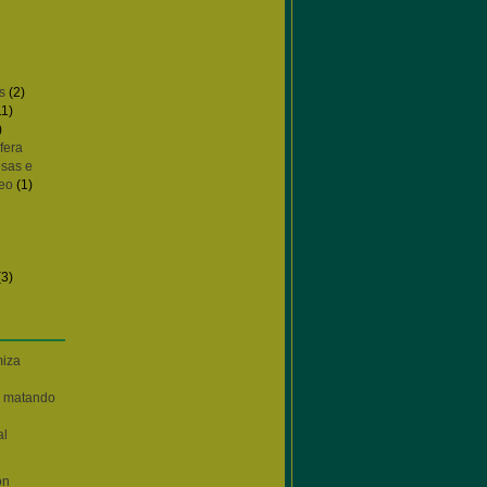
s
(2)
11)
)
fera
sas e
eo
(1)
(3)
iza
á matando
al