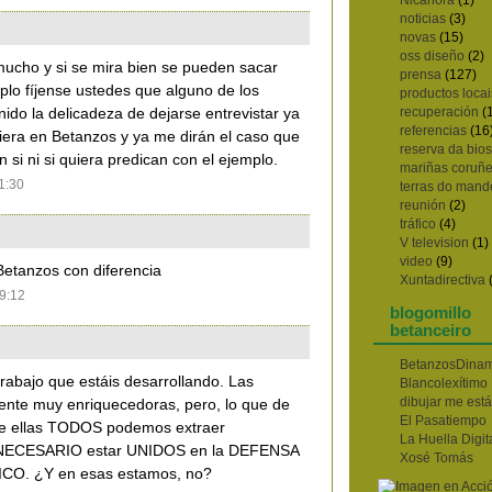
noticias
(3)
novas
(15)
oss diseño
(2)
ucho y si se mira bien se pueden sacar
prensa
(127)
lo fíjense ustedes que alguno de los
productos locai
recuperación
(
nido la delicadeza de dejarse entrevistar ya
referencias
(16
uiera en Betanzos y ya me dirán el caso que
reserva da bios
 si ni si quiera predican con el ejemplo.
mariñas coruñe
11:30
terras do mand
reunión
(2)
tráfico
(4)
V television
(1)
video
(9)
Betanzos con diferencia
Xuntadirectiva
19:12
blogomillo
betanceiro
BetanzosDinam
abajo que estáis desarrollando. Las
Blancolexítimo
dibujar me est
ente muy enriquecedoras, pero, lo que de
El Pasatiempo
de ellas TODOS podemos extraer
La Huella Digit
ES NECESARIO estar UNIDOS en la DEFENSA
Xosé Tomás
O. ¿Y en esas estamos, no?