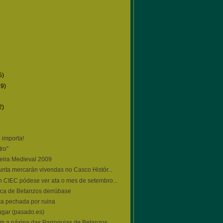
5)
19)
2)
e importa!
tro”
eira Medieval 2009
unta mercarán vivendas no Casco Histór...
 CIEC pódese ver ata o mes de setembro...
rica de Betanzos derrúbase
ca pechada por ruina
ugar (pasado.es)
m a páxina das Parroquias de Betanzos