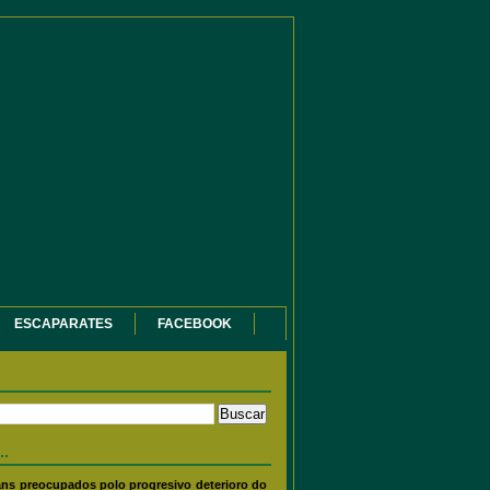
ESCAPARATES
FACEBOOK
..
ns preocupados polo progresivo deterioro do