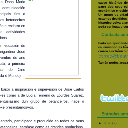
esa Dona Maria
casco histórico d
parte dos seus ed
e comunicación
económico e residen
ncipais fins a
Un grupo de cidad
estamos decididos a
 os betanceiros
histórico volva a se
ón e rexistro en
poda ser legado con
s actividades
Contacta con
ións.
Participa aportand
on vocación de
ou enviando as túa
rigantino José
correo electrónico 
vembro do ano
Tamén podes atopa
ito, a primeira
onal de Cine
la ó Mundo)
baixo a inspiración e supervisión de José Carlos
ables como a de Lucía Tenreiro ou Lourdes Suárez,
 entusiasmo dun grupo de betanceiros, nace o
hoxe presentámosvos.
Entradas ant
sentado, participado e producido en todos os seus
►
2020
(2)
betanceiros, estréase como as grandes producións,